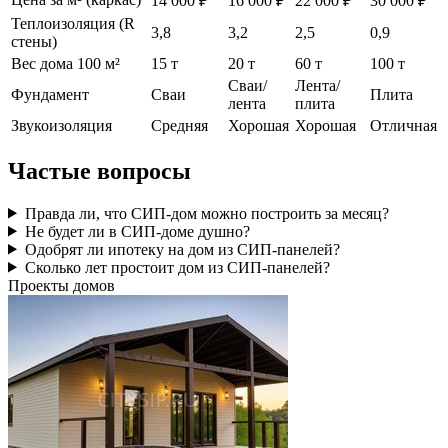
14 000 ₽
16 000 ₽
22 000 ₽
30 000 ₽
Теплоизоляция (R
3,8
3,2
2,5
0,9
стены)
Вес дома 100 м²
15 т
20 т
60 т
100 т
Сваи/
Лента/
Фундамент
Сваи
Плита
лента
плита
Звукоизоляция
Средняя
Хорошая
Хорошая
Отличная
Частые вопросы
Правда ли, что СИП-дом можно построить за месяц?
Не будет ли в СИП-доме душно?
Одобрят ли ипотеку на дом из СИП-панелей?
Сколько лет простоит дом из СИП-панелей?
Проекты домов