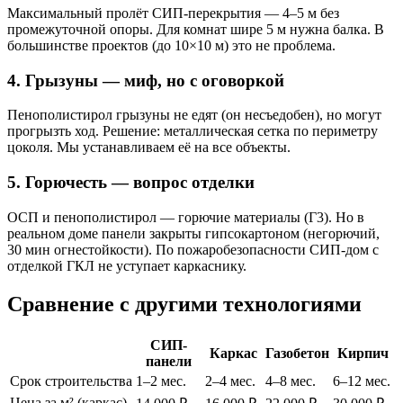
Максимальный пролёт СИП-перекрытия — 4–5 м без
промежуточной опоры. Для комнат шире 5 м нужна балка. В
большинстве проектов (до 10×10 м) это не проблема.
4. Грызуны — миф, но с оговоркой
Пенополистирол грызуны не едят (он несъедобен), но могут
прогрызть ход. Решение: металлическая сетка по периметру
цоколя. Мы устанавливаем её на все объекты.
5. Горючесть — вопрос отделки
ОСП и пенополистирол — горючие материалы (Г3). Но в
реальном доме панели закрыты гипсокартоном (негорючий,
30 мин огнестойкости). По пожаробезопасности СИП-дом с
отделкой ГКЛ не уступает каркаснику.
Сравнение с другими технологиями
СИП-
Каркас
Газобетон
Кирпич
панели
Срок строительства
1–2 мес.
2–4 мес.
4–8 мес.
6–12 мес.
Цена за м² (каркас)