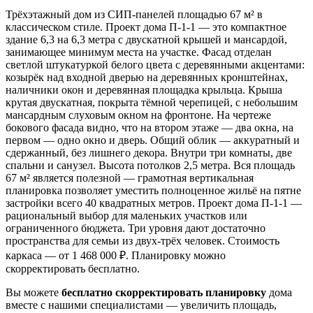
Трёхэтажный дом из СИП-панелей площадью 67 м² в
классическом стиле. Проект дома П-1-1 — это компактное
здание 6,3 на 6,3 метра с двускатной крышей и мансардой,
занимающее минимум места на участке. Фасад отделан
светлой штукатуркой белого цвета с деревянными акцентами:
козырёк над входной дверью на деревянных кронштейнах,
наличники окон и деревянная площадка крыльца. Крыша
крутая двускатная, покрыта тёмной черепицей, с небольшим
мансардным слуховым окном на фронтоне. На чертеже
бокового фасада видно, что на втором этаже — два окна, на
первом — одно окно и дверь. Общий облик — аккуратный и
сдержанный, без лишнего декора. Внутри три комнаты, две
спальни и санузел. Высота потолков 2,5 метра. Вся площадь
67 м² является полезной — грамотная вертикальная
планировка позволяет уместить полноценное жильё на пятне
застройки всего 40 квадратных метров. Проект дома П-1-1 —
рациональный выбор для маленьких участков или
ограниченного бюджета. Три уровня дают достаточно
пространства для семьи из двух-трёх человек. Стоимость
каркаса — от 1 468 000 ₽. Планировку можно
скорректировать бесплатно.
Вы можете
бесплатно скорректировать планировку
дома
вместе с нашими специалистами — увеличить площадь,