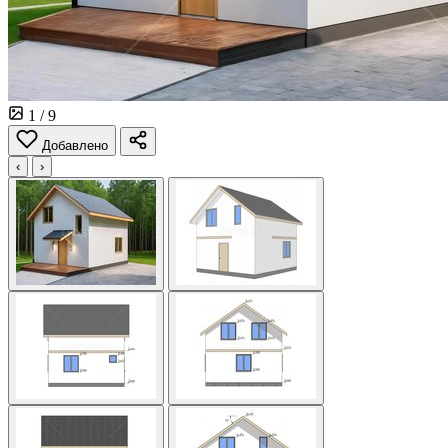
1
/ 9
Добавлено
‹
›