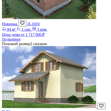
Новинка
П-1016
94 м²
1 сан.
3 ком.
Цена дома от
1 717 000 ₽
Подробнее
Похожий размер
2 спальни