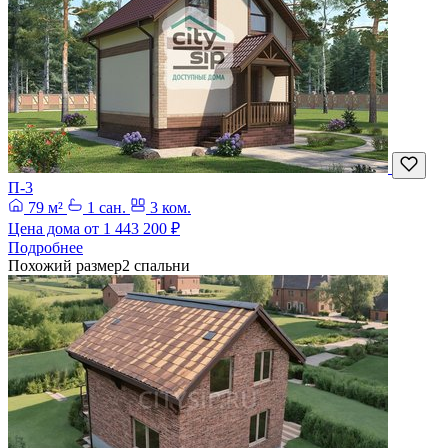
П-3
79 м²
1 сан.
3 ком.
Цена дома от
1 443 200 ₽
Подробнее
Похожий размер
2 спальни