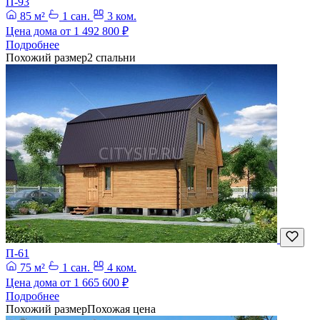
П-93
85 м²
1 сан.
3 ком.
Цена дома от
1 492 800 ₽
Подробнее
Похожий размер
2 спальни
П-61
75 м²
1 сан.
4 ком.
Цена дома от
1 665 600 ₽
Подробнее
Похожий размер
Похожая цена