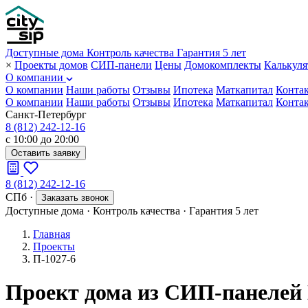
Доступные дома
Контроль качества
Гарантия 5 лет
×
Проекты домов
СИП-панели
Цены
Домокомплекты
Калькуля
О компании
О компании
Наши работы
Отзывы
Ипотека
Маткапитал
Конта
О компании
Наши работы
Отзывы
Ипотека
Маткапитал
Конта
Санкт-Петербург
8 (812) 242-12-16
с 10:00 до 20:00
Оставить заявку
8 (812) 242-12-16
СПб
·
Заказать звонок
Доступные дома
·
Контроль качества
·
Гарантия 5 лет
Главная
Проекты
П-1027-6
Проект дома из СИП-панелей 