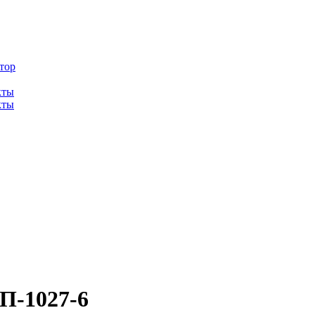
тор
кты
кты
П-1027-6