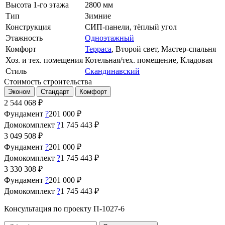
Высота 1-го этажа
2800 мм
Тип
Зимние
Конструкция
СИП-панели, тёплый угол
Этажность
Одноэтажный
Комфорт
Терраса
, Второй свет, Мастер-спальня
Хоз. и тех. помещения
Котельная/тех. помещение, Кладовая
Стиль
Скандинавский
Стоимость строительства
Эконом
Стандарт
Комфорт
2 544 068
₽
Фундамент
?
201 000 ₽
Домокомплект
?
1 745 443 ₽
3 049 508
₽
Фундамент
?
201 000 ₽
Домокомплект
?
1 745 443 ₽
3 330 308
₽
Фундамент
?
201 000 ₽
Домокомплект
?
1 745 443 ₽
Консультация по проекту П-1027-6