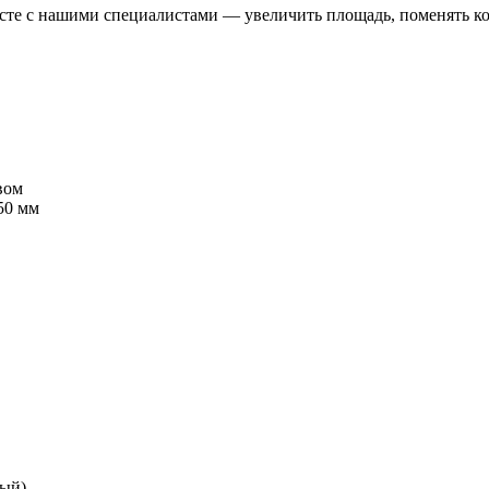
сте с нашими специалистами — увеличить площадь, поменять ком
вом
50 мм
ный)