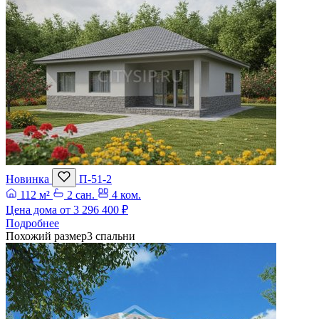
Новинка
П-51-2
112 м²
2 сан.
4 ком.
Цена дома от
3 296 400 ₽
Подробнее
Похожий размер
3 спальни