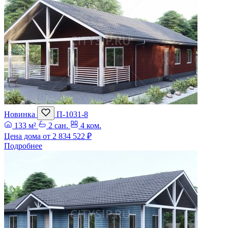
Новинка
П-1031-8
133 м²
2 сан.
4 ком.
Цена дома от
2 834 522 ₽
Подробнее