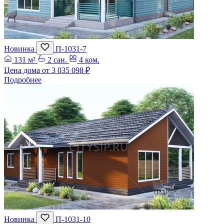
Новинка
П-1031-7
131 м²
2 сан.
4 ком.
Цена дома от
3 035 098 ₽
Подробнее
Новинка
П-1031-10