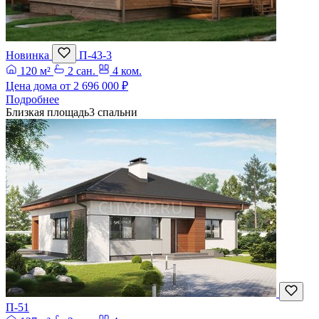
Новинка
П-43-3
120 м²
2 сан.
4 ком.
Цена дома от
2 696 000 ₽
Подробнее
Близкая площадь
3 спальни
П-51