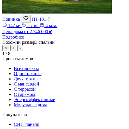
Новинка
П1-101-7
147 м²
2 сан.
4 ком.
Цена дома от
2 746 000 ₽
Подробнее
Похожий размер
3 спальни
×
‹
›
1
/ 8
Проекты домов
Все проекты
Одноэтажные
Двухэтажные
С мансардой
С террасой
С гаражом
Энергоэффективные
Модульные дома
Покупателю
СИП-панели