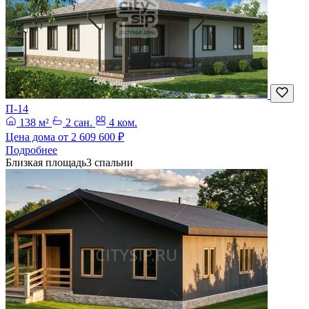
П-14
138 м²
2 сан.
4 ком.
Цена дома от
2 609 600 ₽
Подробнее
Близкая площадь
3 спальни