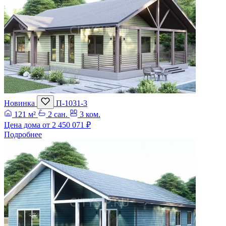
Новинка
П-1031-3
121 м²
2 сан.
3 ком.
Цена дома от
2 450 071 ₽
Подробнее