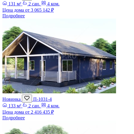
131 м²
2 сан.
4 ком.
Цена дома от
3 065 142 ₽
Подробнее
Новинка
П-1031-4
133 м²
2 сан.
4 ком.
Цена дома от
2 416 435 ₽
Подробнее