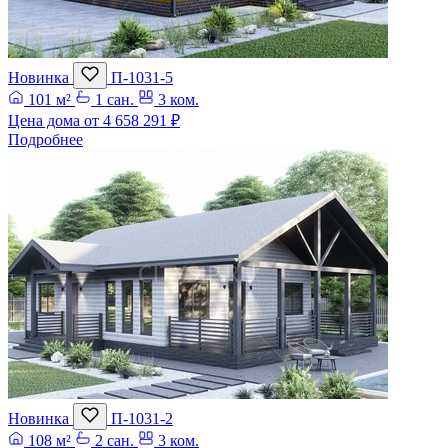
Новинка
П-1031-5
101 м²
1 сан.
3 ком.
Цена дома от
4 658 291 ₽
Подробнее
Новинка
П-1031-2
108 м²
2 сан.
3 ком.