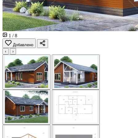
1
/ 8
Добавлено
‹
›