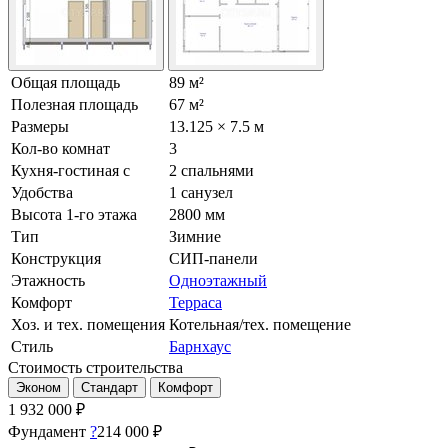
Общая площадь
89 м²
Полезная площадь
67 м²
Размеры
13.125 × 7.5 м
Кол-во комнат
3
Кухня-гостиная с
2 спальнями
Удобства
1 санузел
Высота 1-го этажа
2800 мм
Тип
Зимние
Конструкция
СИП-панели
Этажность
Одноэтажный
Комфорт
Терраса
Хоз. и тех. помещения
Котельная/тех. помещение
Стиль
Барнхаус
Стоимость строительства
Эконом
Стандарт
Комфорт
1 932 000
₽
Фундамент
?
214 000 ₽