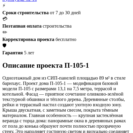
⚡
Сроки строительства
от 7 до 30 дней
💳
Поэтапная оплата
строительства
✏️
Корректировка проекта
бесплатно
🛡️
Гарантия
5 лет
Описание проекта П-105-1
Одноэтажный дом из СИП-панелей площадью 89 м² в стиле
барнхаус. Проект дома П-105-1 — модификация базовой
модели П-105 с размерами 13,1 на 7,5 метра, террасой и
котельной. Фасад — приятное сочетание оливково-зелёной
текстурной обшивки и тёплого дерева. Деревянные столбы,
рейки и террасный настил создают уютную входную зону.
Крыша двускатная, с заметным свесом, покрыта тёмным
материалом. Главная особенность — крупная застеклённая
веранда с торца дома: панорамные окна в деревянных рамах
от пола до конька образуют почти полностью прозрачную
стену. Это наполняет гостиную светом и визуально соединяет