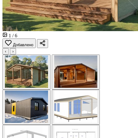
1
/ 6
Добавлено
‹
›