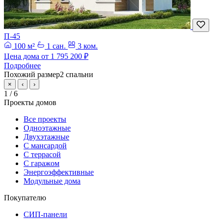
П-45
100 м²
1 сан.
3 ком.
Цена дома от
1 795 200 ₽
Подробнее
Похожий размер
2 спальни
×
‹
›
1
/ 6
Проекты домов
Все проекты
Одноэтажные
Двухэтажные
С мансардой
С террасой
С гаражом
Энергоэффективные
Модульные дома
Покупателю
СИП-панели