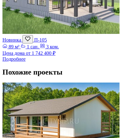
Новинка
П-105
89 м²
1 сан.
3 ком.
Цена дома от
1 742 400 ₽
Подробнее
Похожие проекты