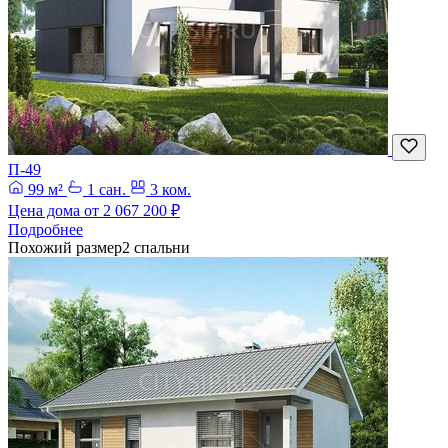
П-49
99 м²
1 сан.
3 ком.
Цена дома от
2 067 200 ₽
Подробнее
Похожий размер
2 спальни