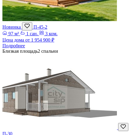
Новинка
П-45-2
97 м²
1 сан.
3 ком.
Цена дома от
1 954 900 ₽
Подробнее
Близкая площадь
2 спальни
П-30