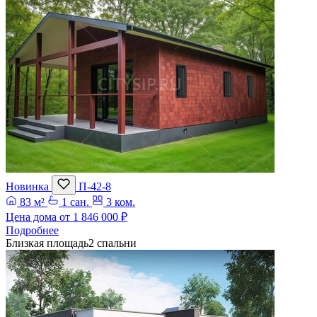
Новинка
П-42-8
83 м²
1 сан.
3 ком.
Цена дома от
1 846 000 ₽
Подробнее
Близкая площадь
2 спальни