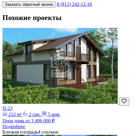
8 (812) 242-12-16
Заказать обратный звонок
Похожие проекты
П-23
212 м²
2 сан.
5 ком.
Цена дома от
3 496 000 ₽
Подробнее
Близкая площадь
4 спальни