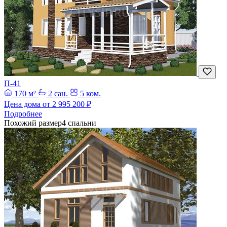
П-41
170 м²
2 сан.
5 ком.
Цена дома от
2 995 200 ₽
Подробнее
Похожий размер
4 спальни