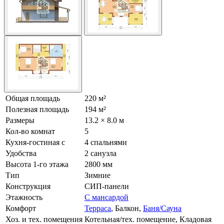
Общая площадь
220 м²
Полезная площадь
194 м²
Размеры
13.2 × 8.0 м
Кол-во комнат
5
Кухня-гостиная с
4 спальнями
Удобства
2 санузла
Высота 1-го этажа
2800 мм
Тип
Зимние
Конструкция
СИП-панели
Этажность
С мансардой
Комфорт
Терраса
, Балкон,
Баня/Сауна
Хоз. и тех. помещения
Котельная/тех. помещение, Кладовая