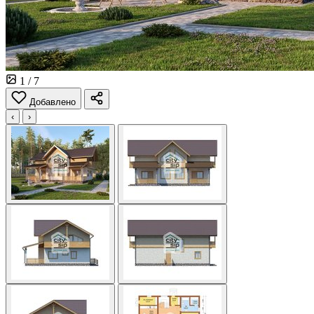
1
/ 7
Добавлено
‹
›