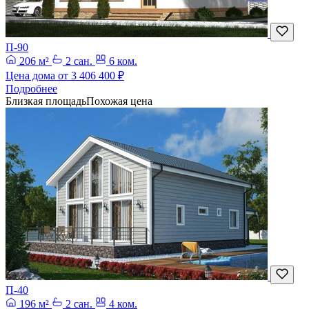
П-90
206 м²
2 сан.
6 ком.
Цена дома от
3 406 400 ₽
Подробнее
Близкая площадь
Похожая цена
П-40
196 м²
2 сан.
4 ком.