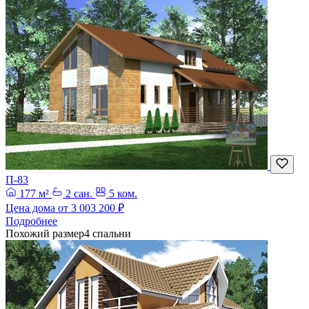
П-83
177 м²
2 сан.
5 ком.
Цена дома от
3 003 200 ₽
Подробнее
Похожий размер
4 спальни