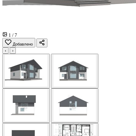
1
/ 7
Добавлено
‹
›