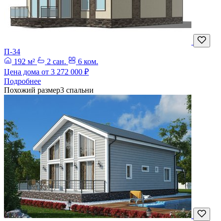
П-34
192 м²
2 сан.
6 ком.
Цена дома от
3 272 000 ₽
Подробнее
Похожий размер
3 спальни