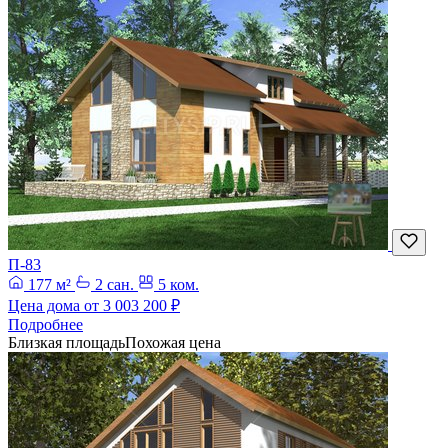
П-83
177 м²
2 сан.
5 ком.
Цена дома от
3 003 200 ₽
Подробнее
Близкая площадь
Похожая цена