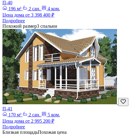
П-40
196 м²
2 сан.
4 ком.
Цена дома от
3 398 400 ₽
Подробнее
Похожий размер
3 спальни
П-41
170 м²
2 сан.
5 ком.
Цена дома от
2 995 200 ₽
Подробнее
Близкая площадь
Похожая цена