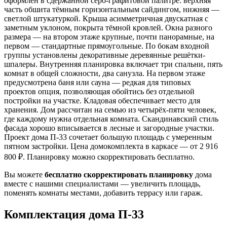
оформлен в сдержанной серо-графитовой палитре: верхняя
часть обшита тёмным горизонтальным сайдингом, нижняя —
светлой штукатуркой. Крыша асимметричная двускатная с
заметным уклоном, покрыта тёмной кровлей. Окна разного
размера — на втором этаже крупные, почти панорамные, на
первом — стандартные прямоугольные. По бокам входной
группы установлены декоративные деревянные решётки-
шпалеры. Внутренняя планировка включает три спальни, пять
комнат в общей сложности, два санузла. На первом этаже
предусмотрена баня или сауна — редкая для типовых
проектов опция, позволяющая обойтись без отдельной
постройки на участке. Кладовая обеспечивает место для
хранения. Дом рассчитан на семью из четырёх-пяти человек,
где каждому нужна отдельная комната. Скандинавский стиль
фасада хорошо вписывается в лесные и загородные участки.
Проект дома П-33 сочетает большую площадь с умеренным
пятном застройки. Цена домокомплекта в каркасе — от 2 916
800 ₽. Планировку можно скорректировать бесплатно.
Вы можете
бесплатно скорректировать планировку
дома
вместе с нашими специалистами — увеличить площадь,
поменять комнаты местами, добавить террасу или гараж.
Комплектация дома П-33