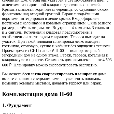
семейный дом. Фасад оштукатурен в светло-бежевый цвет, с
акцентами из кирпичной кладки и деревянных панелей.
Крыша вальмовая, коричневая черепица, со слуховым окном-
фронтоном над входной группой. Гараж с подъёмными
воротами интегрирован в левое крыло. Вход оформлен
портиком с колоннами и кованым ограждением. Окна разного
размера, с тёмными рамами. Внутри — 4 комнаты, 3 спальни
и 2 санузла. Котельная и кладовая предусмотрены в
хозяйственной части рядом с гаражом. Терраса выходит на
участок. При такой площади планировка легко вмещает
гостиную, столовую, кухню и кабинет без ощущения тесноты.
Проект дома из СИП-панелей П-60 — полноразмерный
загородный дом на одном этаже. Гараж, терраса, котельная и
кладовая уже в проекте. Стоимость домокомплекта — от 4 593
600 ₽. Планировку можно скорректировать бесплатно.
Вы можете
бесплатно скорректировать планировку
дома
вместе с нашими специалистами — увеличить площадь,
поменять комнаты местами, добавить террасу или гараж.
Комплектация дома П-60
1. Фундамент