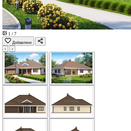
1
/ 7
Добавлено
‹
›