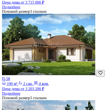
Цена дома от
3 715 000 ₽
Подробнее
Похожий размер
3 спальни
П-58
190 м²
2 сан.
4 ком.
Цена дома от
3 203 200 ₽
Подробнее
Похожий размер
3 спальни