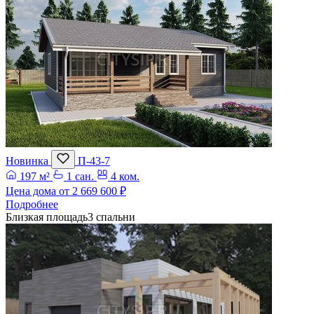
Новинка
П-43-7
197 м²
1 сан.
4 ком.
Цена дома от
2 669 600 ₽
Подробнее
Близкая площадь
3 спальни