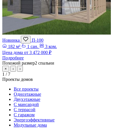
Новинка
П-100
182 м²
1 сан.
3 ком.
Цена дома от
3 472 000 ₽
Подробнее
Похожий размер
2 спальни
×
‹
›
1
/ 7
Проекты домов
Все проекты
Одноэтажные
Двухэтажные
С мансардой
С террасой
С гаражом
Энергоэффективные
Модульные дома