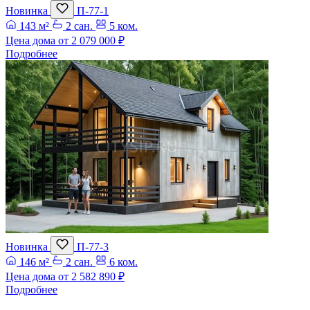
Новинка
П-77-1
143 м²
2 сан.
5 ком.
Цена дома от
2 079 000 ₽
Подробнее
Новинка
П-77-3
146 м²
2 сан.
6 ком.
Цена дома от
2 582 890 ₽
Подробнее