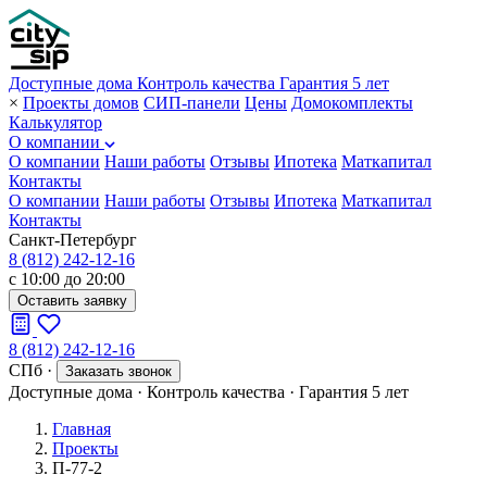
Доступные дома
Контроль качества
Гарантия 5 лет
×
Проекты домов
СИП-панели
Цены
Домокомплекты
Калькулятор
О компании
О компании
Наши работы
Отзывы
Ипотека
Маткапитал
Контакты
О компании
Наши работы
Отзывы
Ипотека
Маткапитал
Контакты
Санкт-Петербург
8 (812) 242-12-16
с 10:00 до 20:00
Оставить заявку
8 (812) 242-12-16
СПб
·
Заказать звонок
Доступные дома
·
Контроль качества
·
Гарантия 5 лет
Главная
Проекты
П-77-2