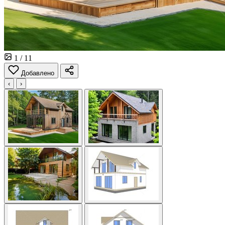
1
/ 11
Добавлено
‹
›