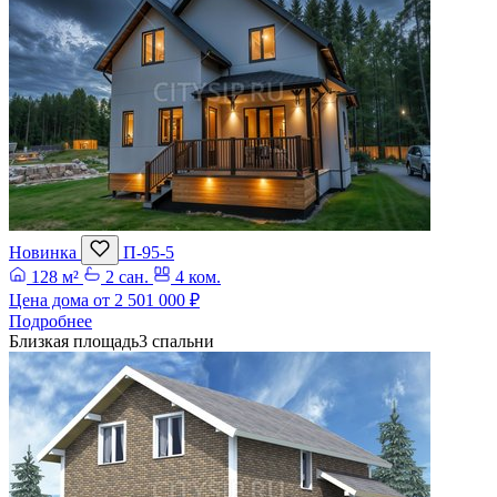
Новинка
П-95-5
128 м²
2 сан.
4 ком.
Цена дома от
2 501 000 ₽
Подробнее
Близкая площадь
3 спальни