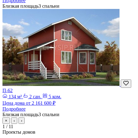
Подробнее
Близкая площадь
3 спальни
П-62
134 м²
2 сан.
5 ком.
Цена дома от
2 161 600 ₽
Подробнее
Близкая площадь
3 спальни
×
‹
›
1
/ 11
Проекты домов