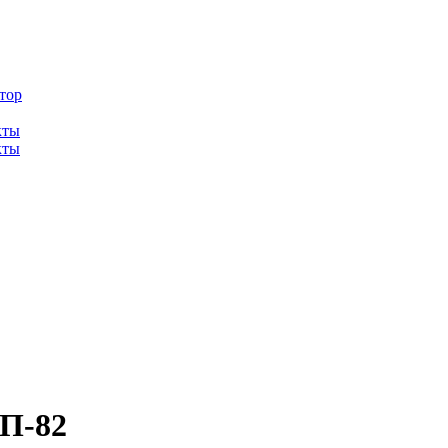
тор
кты
кты
 П-82