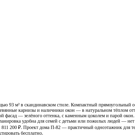
ью 93 м² в скандинавском стиле. Компактный прямоугольный о
вянные карнизы и наличники окон — в натуральном тёплом отте
й фасад — зелёного оттенка, с каменным цоколем и парой окон.
нировка удобна для семей с детьми или пожилых людей — нет ле
1 811 200 ₽. Проект дома П-82 — практичный одноэтажник для тех
тировать бесплатно.