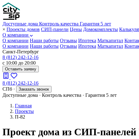
Доступные дома
Контроль качества
Гарантия 5 лет
×
Проекты домов
СИП-панели
Цены
Домокомплекты
Калькуля
О компании
О компании
Наши работы
Отзывы
Ипотека
Маткапитал
Конта
О компании
Наши работы
Отзывы
Ипотека
Маткапитал
Конта
Санкт-Петербург
8 (812) 242-12-16
с 10:00 до 20:00
Оставить заявку
8 (812) 242-12-16
СПб
·
Заказать звонок
Доступные дома
·
Контроль качества
·
Гарантия 5 лет
Главная
Проекты
П-82
Проект дома из СИП-панелей