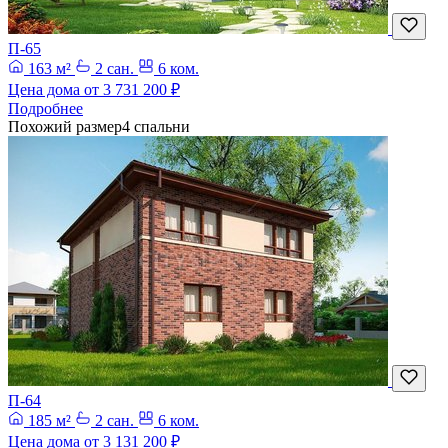
П-65
163 м²
2 сан.
6 ком.
Цена дома от
3 731 200 ₽
Подробнее
Похожий размер
4 спальни
П-64
185 м²
2 сан.
6 ком.
Цена дома от
3 131 200 ₽