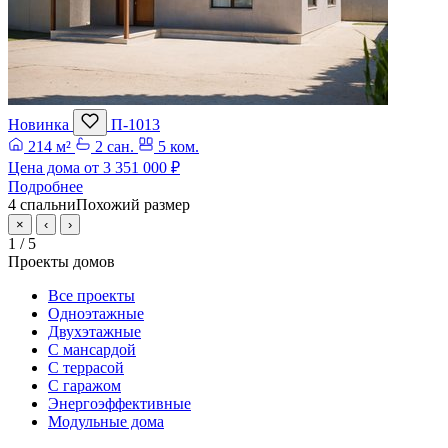
Новинка
П-1013
214 м²
2 сан.
5 ком.
Цена дома от
3 351 000 ₽
Подробнее
4 спальни
Похожий размер
×
‹
›
1
/ 5
Проекты домов
Все проекты
Одноэтажные
Двухэтажные
С мансардой
С террасой
С гаражом
Энергоэффективные
Модульные дома