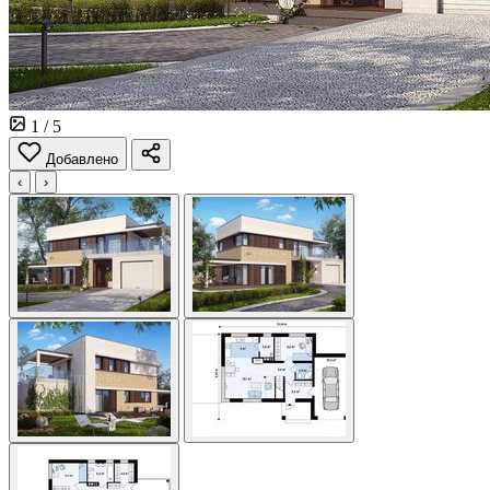
1
/ 5
Добавлено
‹
›