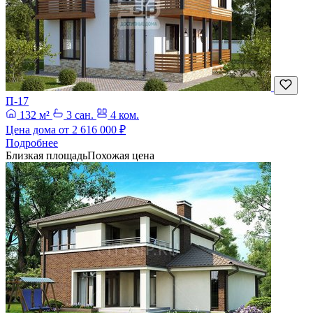
П-17
132 м²
3 сан.
4 ком.
Цена дома от
2 616 000 ₽
Подробнее
Близкая площадь
Похожая цена