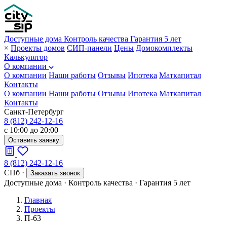
Доступные дома
Контроль качества
Гарантия 5 лет
×
Проекты домов
СИП-панели
Цены
Домокомплекты
Калькулятор
О компании
О компании
Наши работы
Отзывы
Ипотека
Маткапитал
Контакты
О компании
Наши работы
Отзывы
Ипотека
Маткапитал
Контакты
Санкт-Петербург
8 (812) 242-12-16
с 10:00 до 20:00
Оставить заявку
8 (812) 242-12-16
СПб
·
Заказать звонок
Доступные дома
·
Контроль качества
·
Гарантия 5 лет
Главная
Проекты
П-63