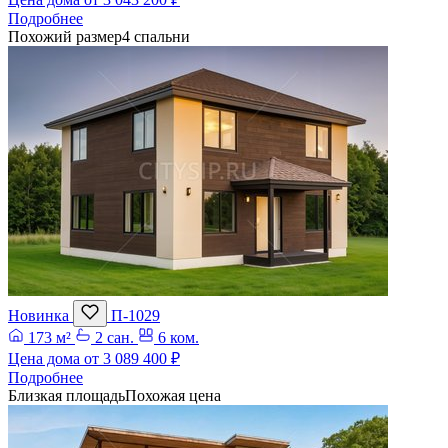
Подробнее
Похожий размер
4 спальни
Новинка
П-1029
173 м²
2 сан.
6 ком.
Цена дома от
3 089 400 ₽
Подробнее
Близкая площадь
Похожая цена