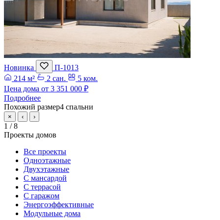
Новинка
П-1013
214 м²
2 сан.
5 ком.
Цена дома от
3 351 000 ₽
Подробнее
Похожий размер
4 спальни
×
‹
›
1
/ 8
Проекты домов
Все проекты
Одноэтажные
Двухэтажные
С мансардой
С террасой
С гаражом
Энергоэффективные
Модульные дома