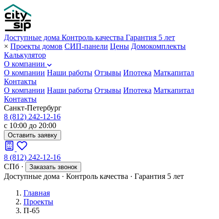
Доступные дома
Контроль качества
Гарантия 5 лет
×
Проекты домов
СИП-панели
Цены
Домокомплекты
Калькулятор
О компании
О компании
Наши работы
Отзывы
Ипотека
Маткапитал
Контакты
О компании
Наши работы
Отзывы
Ипотека
Маткапитал
Контакты
Санкт-Петербург
8 (812) 242-12-16
с 10:00 до 20:00
Оставить заявку
8 (812) 242-12-16
СПб
·
Заказать звонок
Доступные дома
·
Контроль качества
·
Гарантия 5 лет
Главная
Проекты
П-65