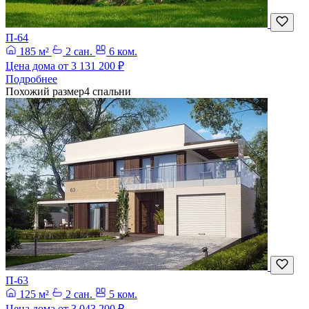
П-64
185 м²
2 сан.
6 ком.
Цена дома от
3 131 200 ₽
Подробнее
Похожий размер
4 спальни
П-63
125 м²
2 сан.
5 ком.
Цена дома от
3 043 200 ₽