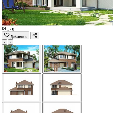
1
/ 8
Добавлено
‹
›