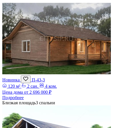
Новинка
П-43-3
120 м²
2 сан.
4 ком.
Цена дома от
2 696 000 ₽
Подробнее
Близкая площадь
3 спальни