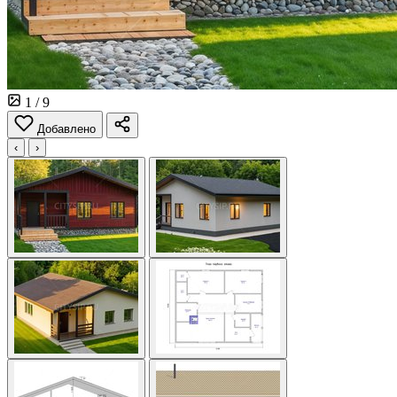
1
/ 9
Добавлено
‹
›