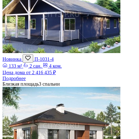
Новинка
П-1031-4
133 м²
2 сан.
4 ком.
Цена дома от
2 416 435 ₽
Подробнее
Близкая площадь
3 спальни