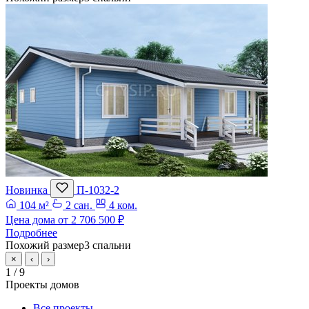
Новинка
П-1032-2
104 м²
2 сан.
4 ком.
Цена дома от
2 706 500 ₽
Подробнее
Похожий размер
3 спальни
×
‹
›
1
/ 9
Проекты домов
Все проекты