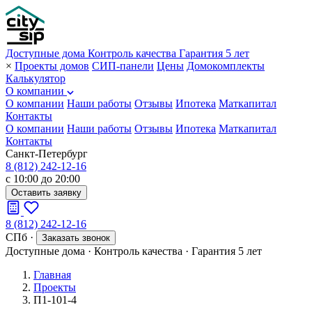
Доступные дома
Контроль качества
Гарантия 5 лет
×
Проекты домов
СИП-панели
Цены
Домокомплекты
Калькулятор
О компании
О компании
Наши работы
Отзывы
Ипотека
Маткапитал
Контакты
О компании
Наши работы
Отзывы
Ипотека
Маткапитал
Контакты
Санкт-Петербург
8 (812) 242-12-16
с 10:00 до 20:00
Оставить заявку
8 (812) 242-12-16
СПб
·
Заказать звонок
Доступные дома
·
Контроль качества
·
Гарантия 5 лет
Главная
Проекты
П1-101-4