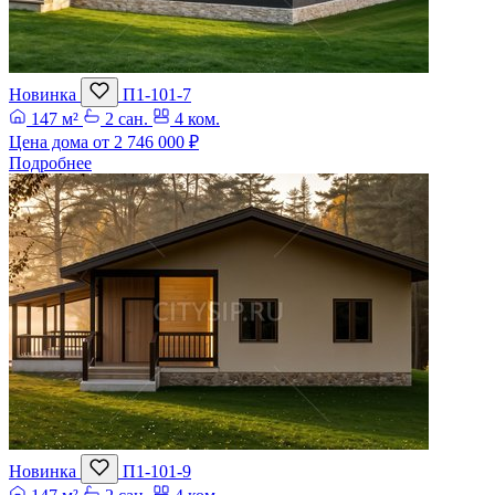
Новинка
П1-101-7
147 м²
2 сан.
4 ком.
Цена дома от
2 746 000 ₽
Подробнее
Новинка
П1-101-9