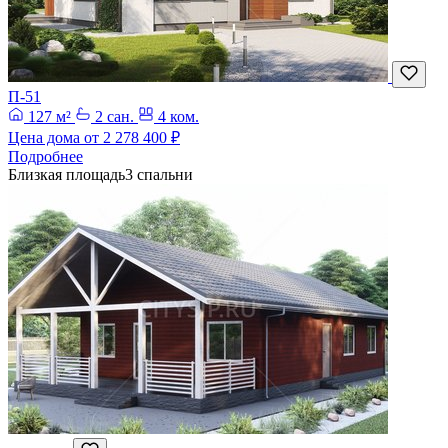
П-51
127 м²
2 сан.
4 ком.
Цена дома от
2 278 400 ₽
Подробнее
Близкая площадь
3 спальни