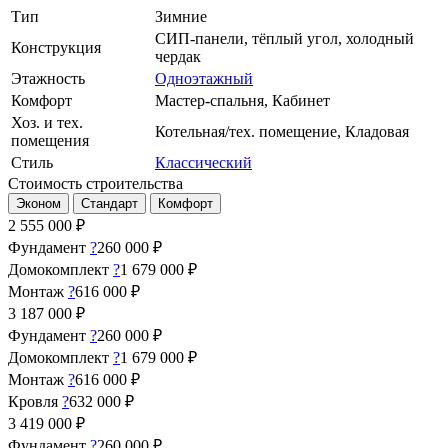
Тип
Зимние
СИП-панели, тёплый угол, холодный
Конструкция
чердак
Этажность
Одноэтажный
Комфорт
Мастер-спальня, Кабинет
Хоз. и тех.
Котельная/тех. помещение, Кладовая
помещения
Стиль
Классический
Стоимость строительства
Эконом
Стандарт
Комфорт
2 555 000
₽
Фундамент
?
260 000 ₽
Домокомплект
?
1 679 000 ₽
Монтаж
?
616 000 ₽
3 187 000
₽
Фундамент
?
260 000 ₽
Домокомплект
?
1 679 000 ₽
Монтаж
?
616 000 ₽
Кровля
?
632 000 ₽
3 419 000
₽
Фундамент
?
260 000 ₽