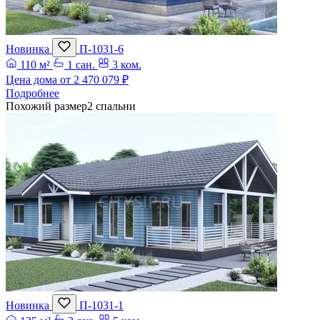
Новинка
П-1031-6
110 м²
1 сан.
3 ком.
Цена дома от
2 470 079 ₽
Подробнее
Похожий размер
2 спальни
Новинка
П-1031-1