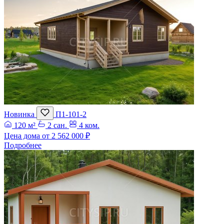
Новинка
П1-101-2
120 м²
2 сан.
4 ком.
Цена дома от
2 562 000 ₽
Подробнее