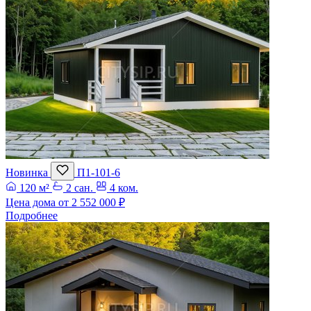
Новинка
П1-101-6
120 м²
2 сан.
4 ком.
Цена дома от
2 552 000 ₽
Подробнее