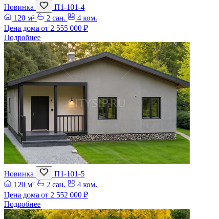
Новинка
П1-101-4
120 м²
2 сан.
4 ком.
Цена дома от
2 555 000 ₽
Подробнее
Новинка
П1-101-5
120 м²
2 сан.
4 ком.
Цена дома от
2 552 000 ₽
Подробнее