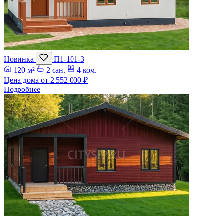
Новинка
П1-101-3
120 м²
2 сан.
4 ком.
Цена дома от
2 552 000 ₽
Подробнее