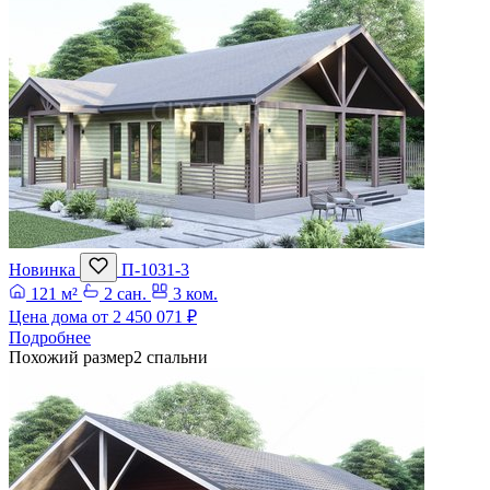
Новинка
П-1031-3
121 м²
2 сан.
3 ком.
Цена дома от
2 450 071 ₽
Подробнее
Похожий размер
2 спальни