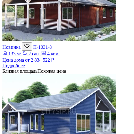
Новинка
П-1031-8
133 м²
2 сан.
4 ком.
Цена дома от
2 834 522 ₽
Подробнее
Близкая площадь
Похожая цена