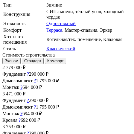
Тип
Зимние
СИП-панели, тёплый угол, холодный
Конструкция
чердак
Этажность
Одноэтажный
Комфорт
Терраса
, Мастер-спальня, Эркер
Хоз. и тех.
Котельная/тех. помещение, Кладовая
помещения
Стиль
Классический
Стоимость строительства
Эконом
Стандарт
Комфорт
2 779 000
₽
Фундамент
?
290 000 ₽
Домокомплект
?
1 795 000 ₽
Монтаж
?
694 000 ₽
3 471 000
₽
Фундамент
?
290 000 ₽
Домокомплект
?
1 795 000 ₽
Монтаж
?
694 000 ₽
Кровля
?
692 000 ₽
3 753 000
₽
Фундамент
?
290 000 ₽