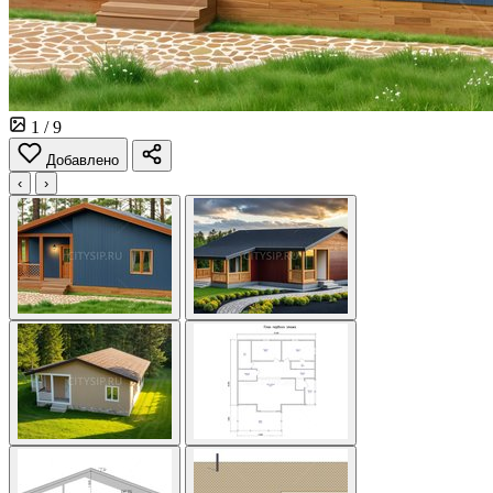
1
/ 9
Добавлено
‹
›