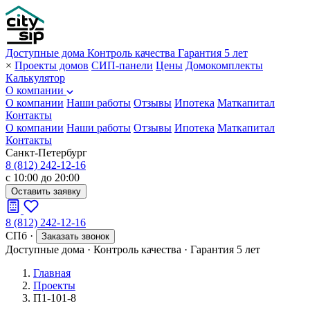
Доступные дома
Контроль качества
Гарантия 5 лет
×
Проекты домов
СИП-панели
Цены
Домокомплекты
Калькулятор
О компании
О компании
Наши работы
Отзывы
Ипотека
Маткапитал
Контакты
О компании
Наши работы
Отзывы
Ипотека
Маткапитал
Контакты
Санкт-Петербург
8 (812) 242-12-16
с 10:00 до 20:00
Оставить заявку
8 (812) 242-12-16
СПб
·
Заказать звонок
Доступные дома
·
Контроль качества
·
Гарантия 5 лет
Главная
Проекты
П1-101-8