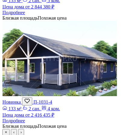
135 м²
2 сан.
5 ком.
Цена дома от
2 844 380 ₽
Подробнее
Близкая площадь
Похожая цена
Новинка
П-1031-4
133 м²
2 сан.
4 ком.
Цена дома от
2 416 435 ₽
Подробнее
Близкая площадь
Похожая цена
×
‹
›